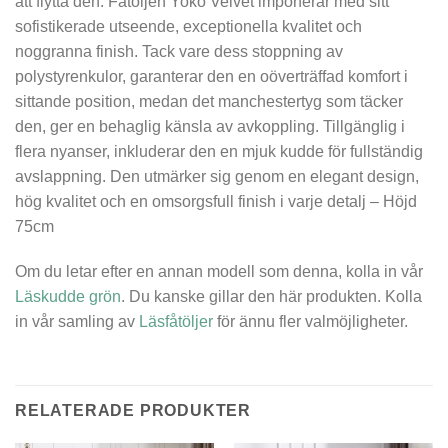
att flytta den. Fåtöljen Yoko Velvet imponerar med sitt
sofistikerade utseende, exceptionella kvalitet och
noggranna finish. Tack vare dess stoppning av
polystyrenkulor, garanterar den en oöverträffad komfort i
sittande position, medan det manchestertyg som täcker
den, ger en behaglig känsla av avkoppling. Tillgänglig i
flera nyanser, inkluderar den en mjuk kudde för fullständig
avslappning. Den utmärker sig genom en elegant design,
hög kvalitet och en omsorgsfull finish i varje detalj – Höjd
75cm
Om du letar efter en annan modell som denna, kolla in vår
Läskudde grön
. Du kanske gillar den här produkten. Kolla
in vår samling av
Läsfåtöljer
för ännu fler valmöjligheter.
RELATERADE PRODUKTER