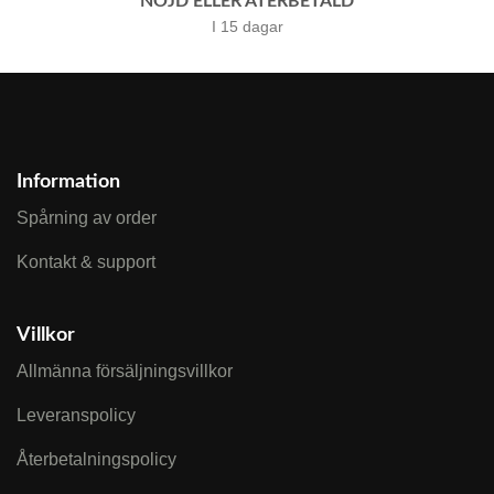
NÖJD ELLER ÅTERBETALD
I 15 dagar
Information
Spårning av order
Kontakt & support
Villkor
Allmänna försäljningsvillkor
Leveranspolicy
Återbetalningspolicy