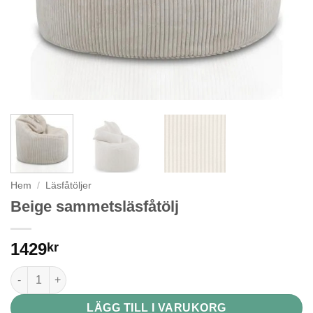
Hem
/
Läsfåtöljer
Beige sammetsläsfåtölj
1429
kr
Beige sammetsläsfåtölj mängd
LÄGG TILL I VARUKORG