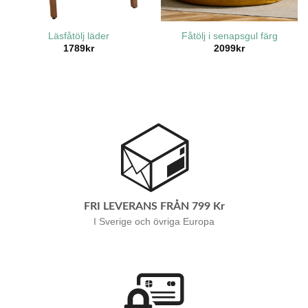
Läsfåtölj läder
Fåtölj i senapsgul färg
1789
kr
2099
kr
FRI LEVERANS FRÅN 799 Kr
I Sverige och övriga Europa