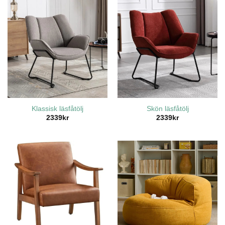
Klassisk läsfåtölj
Skön läsfåtölj
2339
kr
2339
kr