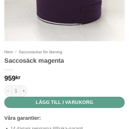
Hem
/
Saccosäckar för läsning
Saccosäck magenta
959
kr
Saccosäck magenta mängd
LÄGG TILL I VARUKORG
Våra garantier:
14 dagars pengarna tillbaka-garanti